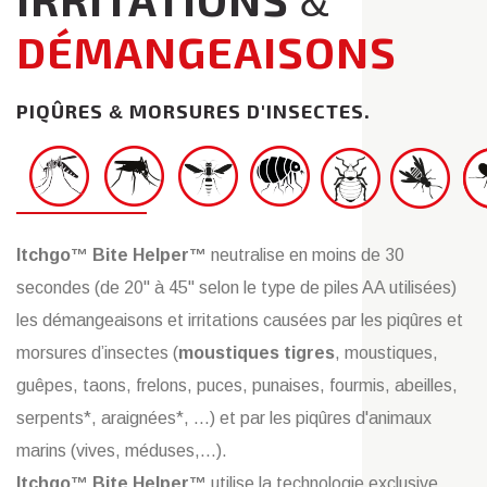
&
DÉMANGEAISONS
PIQÛRES
MORSURES D'INSECTES.
&
Itchgo™ Bite Helper™
neutralise en moins de 30
secondes (de 20" à 45" selon le type de piles AA utilisées)
les démangeaisons et irritations causées par les piqûres et
morsures d’insectes (
moustiques tigres
, moustiques,
guêpes, taons, frelons, puces, punaises, fourmis, abeilles,
serpents*, araignées*, ...) et par les piqûres d'animaux
marins (vives, méduses,...).
Itchgo™ Bite Helper™
utilise la technologie exclusive