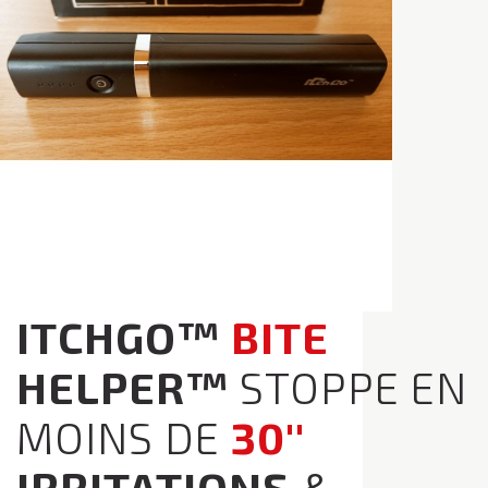
ITCHGO™
BITE
HELPER™
STOPPE EN
MOINS DE
30''
IRRITATIONS